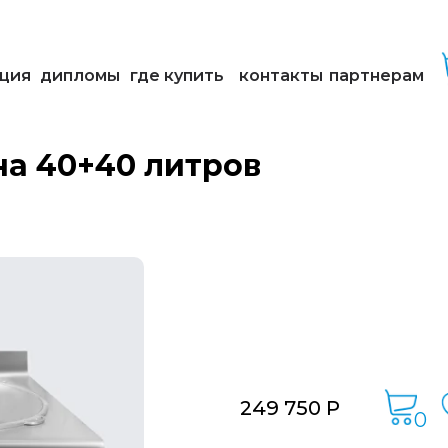
ция
дипломы
где купить
контакты
партнерам
на 40+40 литров
249 750 Р
0