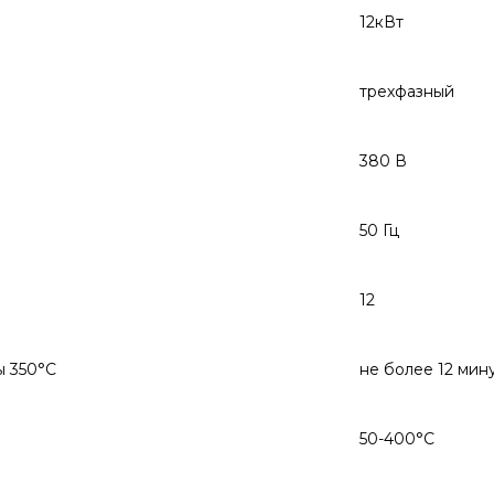
12кВт
трехфазный
380 В
50 Гц
12
ы 350°C
не более 12 мин
50-400°C