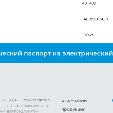
40+40л
1400х800х870
100 кг
ческий паспорт на электрический
О «ОБОД» — производитель
о компании
ального технологического
продукция
ния для предприятий