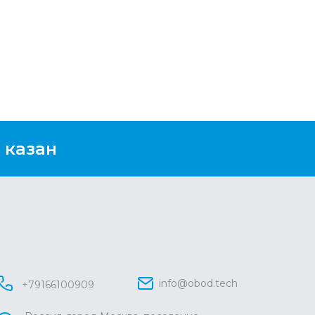
 казан
info@obod.tech
+79166100909