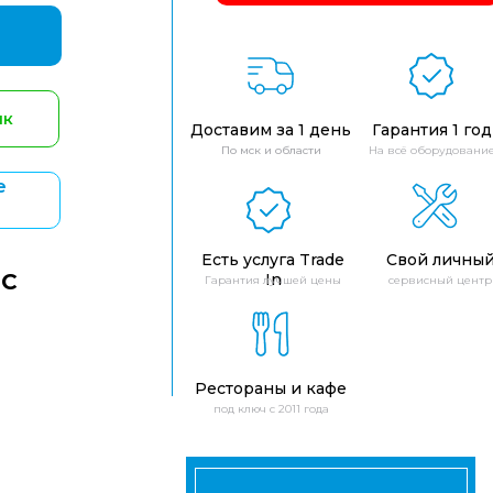
ик
Доставим за 1 день
Гарантия 1 год
По мск и области
На всё оборудовани
е
Есть услуга Trade
Свой личны
ДС
In
Гарантия лучшей цены
сервисный центр
Рестораны и кафе
под ключ с 2011 года