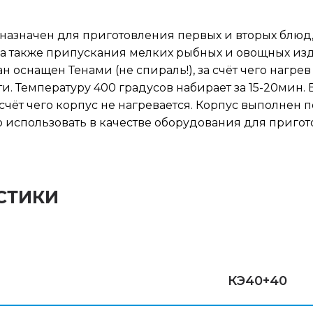
назначен для при­готов­ления первых и вторых блюд
 а также припускания мелких рыбных и овощных из
 оснащен Тенами (не спираль!), за счёт чего нагрев
ти. Температуру 400 градусов набирает за 15-20мин.
счёт чего корпус не нагревается. Корпус выполнен 
 использовать в качестве оборудования для приго
СТИКИ
КЭ40+40