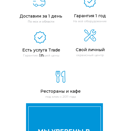
Гарантия 1 год
Доставим за 1 день
На всё оборудование
По мск и области
Свой личный
Есть услуга Trade
In
сервисный центр
Гарантия лучшей цены
Рестораны и кафе
под ключ с 2011 года