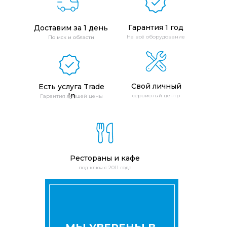
Гарантия 1 год
Доставим за 1 день
На всё оборудование
По мск и области
Свой личный
Есть услуга Trade
In
сервисный центр
Гарантия лучшей цены
Рестораны и кафе
под ключ с 2011 года